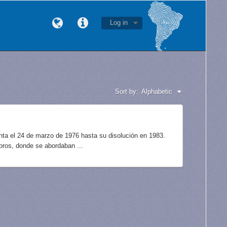
Log in
Sort by:
Alphabetic
unta el 24 de marzo de 1976 hasta su disolución en 1983.
bros, donde se abordaban ...