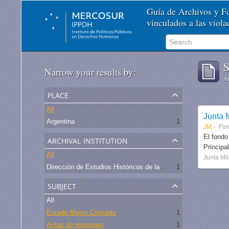
Guía de Archivos y 
vinculados a las viol
S
Narrow your results by:
Ar
place
All
Junta M
Argentina
1
JM
Fo
archival institution
El fondo
Principa
All
Junta Mil
Dirección de Estudios Históricos de la Fuerza Aérea
1
subject
All
Estado Mayor Conjunto
1
Actas de reuniones
1