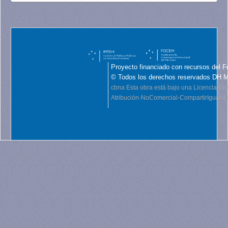
Proyecto financiado con recursos del F
© Todos los derechos reservados DH 
cbna
Esta obra está bajo una Licencia C
Atribución-NoComercial-CompartirIgual 4.0