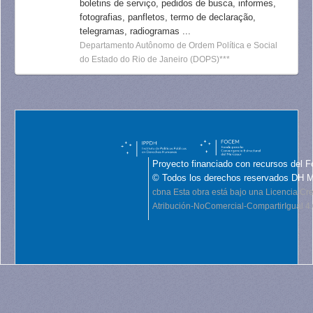
boletins de serviço, pedidos de busca, informes,
fotografias, panfletos, termo de declaração,
telegramas, radiogramas ...
Departamento Autônomo de Ordem Política e Social
do Estado do Rio de Janeiro (DOPS)***
Proyecto financiado con recursos del F
© Todos los derechos reservados DH 
cbna
Esta obra está bajo una Licencia C
Atribución-NoComercial-CompartirIgual 4.0