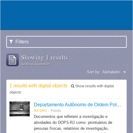
Filters
Showing 1 results
Archival description
Sort by:
Alphabetic
1 results with digital objects
Show results with digital
objects
Departamento Autônomo de Ordem Política e Social do Estado do Rio de Janeiro
XX DRJ
Fonds
Documentos que refletem a investigação e
atividades do DOPS-RJ como: prontuários de
pessoas físicas, relatórios de investigação,