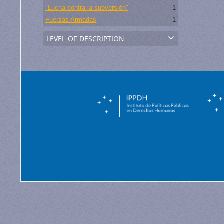
"Lucha contra la subversión"
1
Fuerzas Armadas
1
level of description