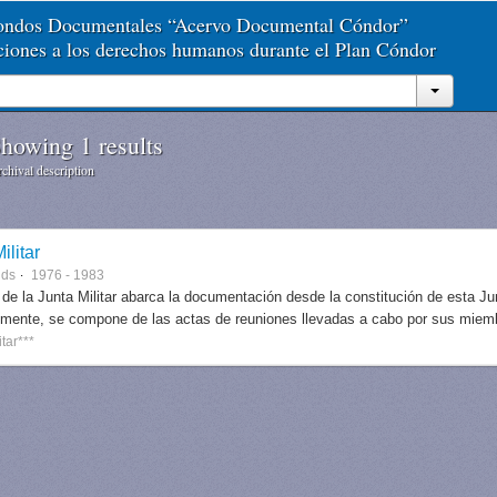
Fondos Documentales “Acervo Documental Cóndor”
aciones a los derechos humanos durante el Plan Cóndor
howing 1 results
chival description
ilitar
nds
1976 - 1983
 de la Junta Militar abarca la documentación desde la constitución de esta J
lmente, se compone de las actas de reuniones llevadas a cabo por sus miem
itar***