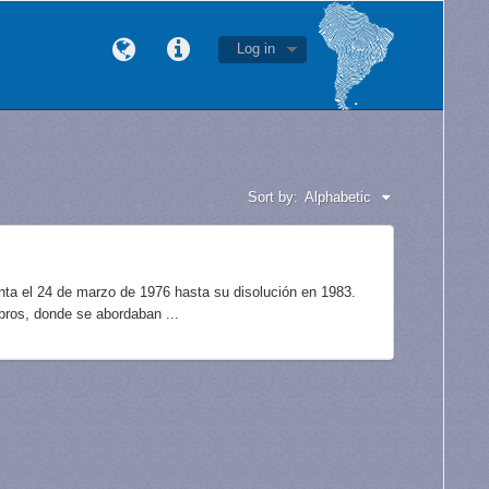
Log in
Sort by:
Alphabetic
unta el 24 de marzo de 1976 hasta su disolución en 1983.
bros, donde se abordaban ...