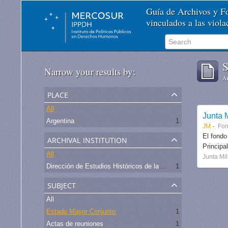
Guía de Archivos y 
vinculados a las viol
S
Narrow your results by:
Ar
place
All
Junta M
Argentina
1
JM
Fo
archival institution
El fondo
Principa
All
Junta Mil
Dirección de Estudios Históricos de la Fuerza Aérea
1
subject
All
Estado Mayor Conjunto
1
Actas de reuniones
1