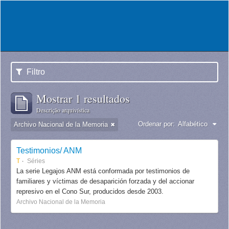
Filtro
Mostrar 1 resultados
Descrição arquivística
Ordenar por:
Alfabético
Archivo Nacional de la Memoria
Testimonios/ ANM
T
Séries
La serie Legajos ANM está conformada por testimonios de
familiares y víctimas de desaparición forzada y del accionar
represivo en el Cono Sur, producidos desde 2003.
Archivo Nacional de la Memoria