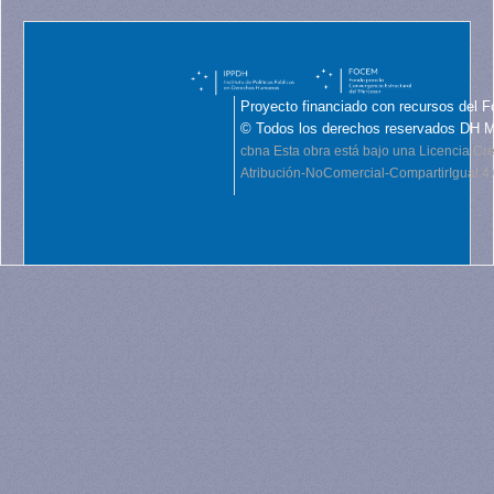
Proyecto financiado con recursos del F
© Todos los derechos reservados DH 
cbna
Esta obra está bajo una Licencia C
Atribución-NoComercial-CompartirIgual 4.0