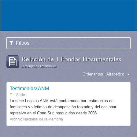
Filtros
Relación de 1 Fondos Documentales
Descripción archivística
Ordenar por:
Alfabético
Testimonios/ ANM
T
Serie
La serie Legajos ANM está conformada por testimonios de
familiares y víctimas de desaparición forzada y del accionar
represivo en el Cono Sur, producidos desde 2003.
Archivo Nacional de la Memoria