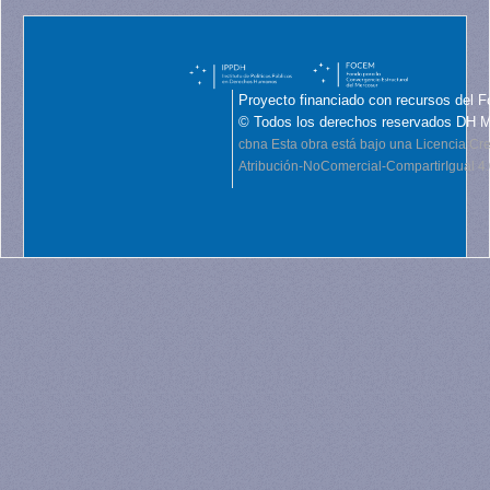
Proyecto financiado con recursos del F
© Todos los derechos reservados DH 
cbna
Esta obra está bajo una Licencia C
Atribución-NoComercial-CompartirIgual 4.0