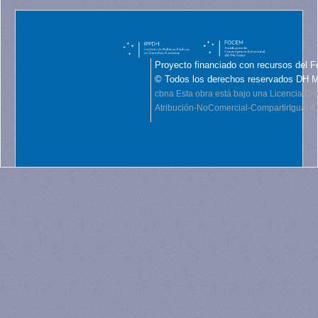
Proyecto financiado con recursos del F
© Todos los derechos reservados DH 
cbna
Esta obra está bajo una Licencia C
Atribución-NoComercial-CompartirIgual 4.0