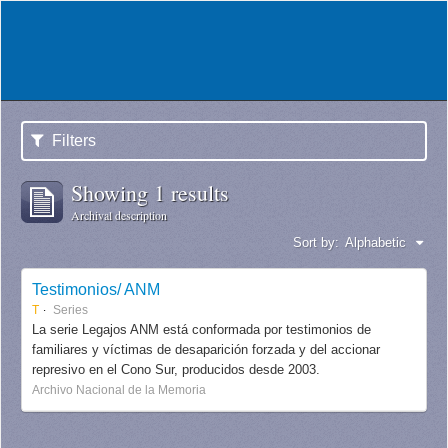
Filters
Showing 1 results
Archival description
Sort by:
Alphabetic
Testimonios/ ANM
T
Series
La serie Legajos ANM está conformada por testimonios de
familiares y víctimas de desaparición forzada y del accionar
represivo en el Cono Sur, producidos desde 2003.
Archivo Nacional de la Memoria