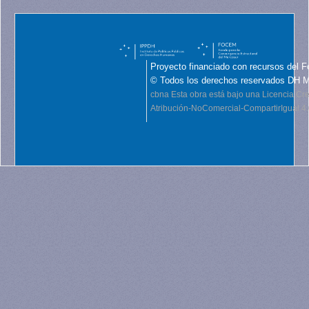
Proyecto financiado con recursos del F
© Todos los derechos reservados DH 
cbna
Esta obra está bajo una Licencia C
Atribución-NoComercial-CompartirIgual 4.0