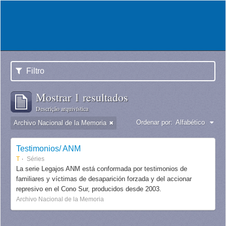
Filtro
Mostrar 1 resultados
Descrição arquivística
Ordenar por:
Alfabético
Archivo Nacional de la Memoria
Testimonios/ ANM
T
Séries
La serie Legajos ANM está conformada por testimonios de
familiares y víctimas de desaparición forzada y del accionar
represivo en el Cono Sur, producidos desde 2003.
Archivo Nacional de la Memoria