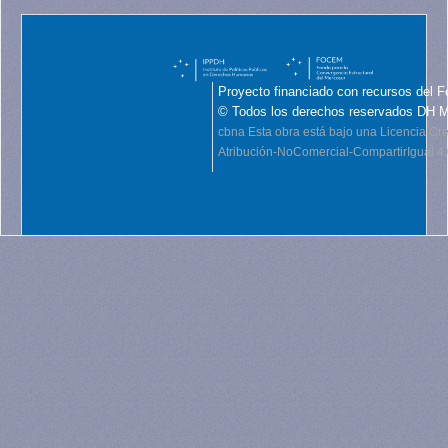
Proyecto financiado con recursos del F
© Todos los derechos reservados DH 
cbna
Esta obra está bajo una Licencia C
Atribución-NoComercial-CompartirIgual 4.0