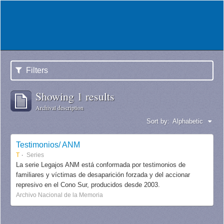
Filters
Showing 1 results
Archival description
Sort by:
Alphabetic
Testimonios/ ANM
T
Series
La serie Legajos ANM está conformada por testimonios de
familiares y víctimas de desaparición forzada y del accionar
represivo en el Cono Sur, producidos desde 2003.
Archivo Nacional de la Memoria