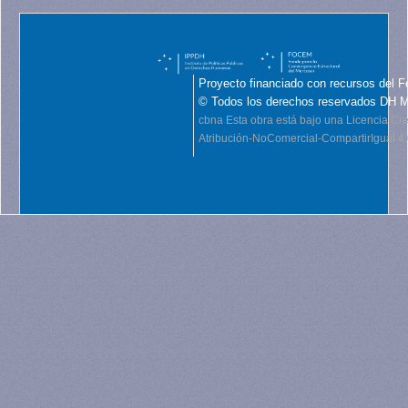
Proyecto financiado con recursos del F
© Todos los derechos reservados DH 
cbna
Esta obra está bajo una Licencia C
Atribución-NoComercial-CompartirIgual 4.0