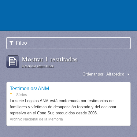
Filtro
Mostrar 1 resultados
Descrição arquivística
Ordenar por:
Alfabético
Testimonios/ ANM
T
Séries
La serie Legajos ANM está conformada por testimonios de
familiares y víctimas de desaparición forzada y del accionar
represivo en el Cono Sur, producidos desde 2003.
Archivo Nacional de la Memoria