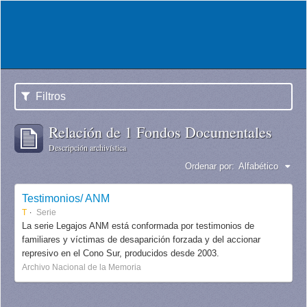
Filtros
Relación de 1 Fondos Documentales
Descripción archivística
Ordenar por:
Alfabético
Testimonios/ ANM
T
Serie
La serie Legajos ANM está conformada por testimonios de
familiares y víctimas de desaparición forzada y del accionar
represivo en el Cono Sur, producidos desde 2003.
Archivo Nacional de la Memoria