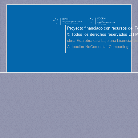
Proyecto financiado con recursos del F
© Todos los derechos reservados DH 
cbna
Esta obra está bajo una Licencia C
Atribución-NoComercial-CompartirIgual 4.0