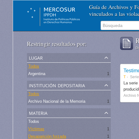
Guía de Archivos y 
vinculados a las viol
R
Restringir resultados por:
De
lugar
Todos
Testim
Argentina
1
T
Serie
institución depositaria
La serie
produci
Todos
Archivo 
Archivo Nacional de la Memoria
1
materia
Todos
Víctimas
1
Desaparición forzada
1