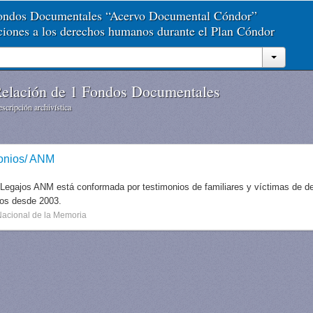
Fondos Documentales “Acervo Documental Cóndor”
aciones a los derechos humanos durante el Plan Cóndor
elación de 1 Fondos Documentales
scripción archivística
onios/ ANM
 Legajos ANM está conformada por testimonios de familiares y víctimas de des
dos desde 2003.
Nacional de la Memoria