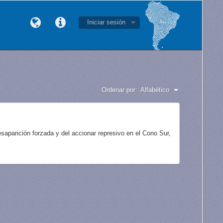
Iniciar sesión
Ordenar por:
Alfabético
aparición forzada y del accionar represivo en el Cono Sur,