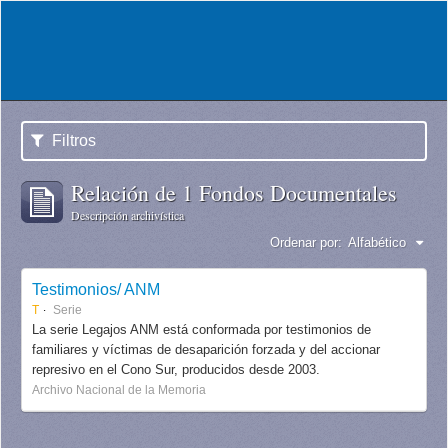
Filtros
Relación de 1 Fondos Documentales
Descripción archivística
Ordenar por:
Alfabético
Testimonios/ ANM
T
Serie
La serie Legajos ANM está conformada por testimonios de
familiares y víctimas de desaparición forzada y del accionar
represivo en el Cono Sur, producidos desde 2003.
Archivo Nacional de la Memoria