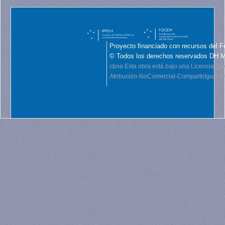
Proyecto financiado con recursos del F
© Todos los derechos reservados DH 
cbna
Esta obra está bajo una Licencia C
Atribución-NoComercial-CompartirIgual 4.0