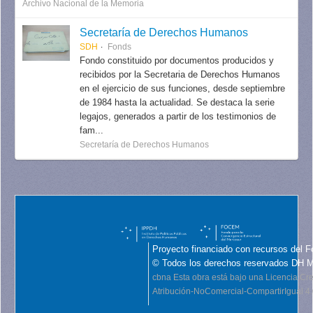
Archivo Nacional de la Memoria
Secretaría de Derechos Humanos
SDH
Fonds
Fondo constituido por documentos producidos y
recibidos por la Secretaria de Derechos Humanos
en el ejercicio de sus funciones, desde septiembre
de 1984 hasta la actualidad. Se destaca la serie
legajos, generados a partir de los testimonios de
fam...
Secretaría de Derechos Humanos
Proyecto financiado con recursos del F
© Todos los derechos reservados DH 
cbna
Esta obra está bajo una Licencia C
Atribución-NoComercial-CompartirIgual 4.0