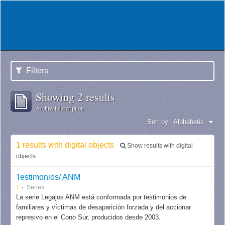
Filters
Showing 2 results
Archival description
Sort by:
Alphabetic
1 results with digital objects
Show results with digital
objects
Testimonios/ ANM
T
Series
La serie Legajos ANM está conformada por testimonios de
familiares y víctimas de desaparición forzada y del accionar
represivo en el Cono Sur, producidos desde 2003.