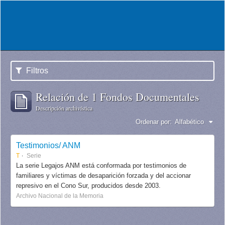
Filtros
Relación de 1 Fondos Documentales
Descripción archivística
Ordenar por:
Alfabético
Testimonios/ ANM
T
Serie
La serie Legajos ANM está conformada por testimonios de
familiares y víctimas de desaparición forzada y del accionar
represivo en el Cono Sur, producidos desde 2003.
Archivo Nacional de la Memoria