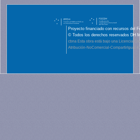
Proyecto financiado con recursos del F
© Todos los derechos reservados DH 
cbna
Esta obra está bajo una Licencia C
Atribución-NoComercial-CompartirIgual 4.0