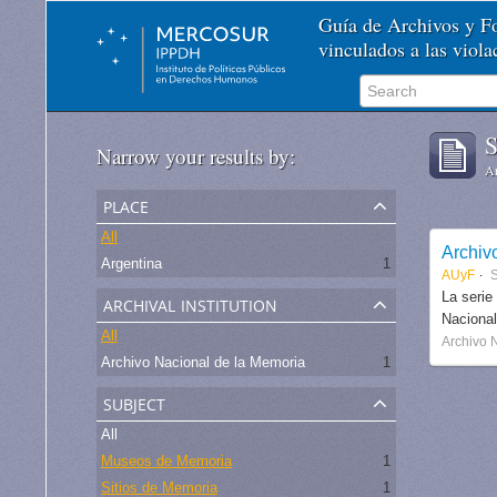
Guía de Archivos y 
vinculados a las viol
S
Narrow your results by:
Ar
place
All
Archiv
Argentina
1
AUyF
S
archival institution
La serie
Nacional
All
Archivo 
Archivo Nacional de la Memoria
1
subject
All
Museos de Memoria
1
Sitios de Memoria
1