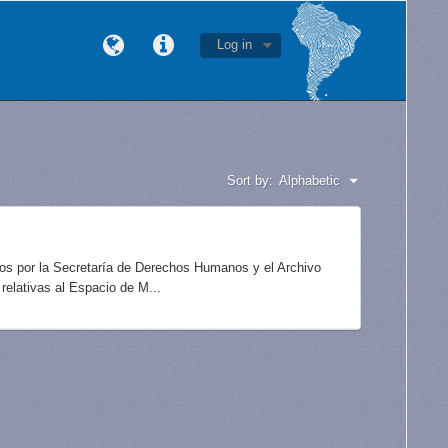
Log in
Sort by:
Alphabetic
idos por la Secretaría de Derechos Humanos y el Archivo
elativas al Espacio de M...