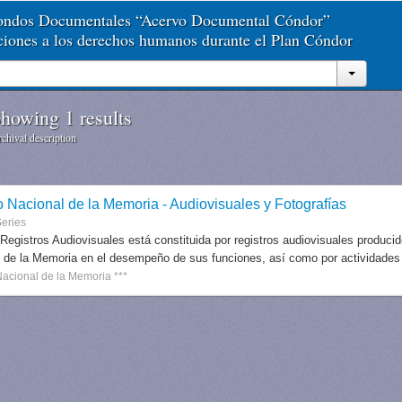
Fondos Documentales “Acervo Documental Cóndor”
aciones a los derechos humanos durante el Plan Cóndor
howing 1 results
chival description
o Nacional de la Memoria - Audiovisuales y Fotografías
eries
 Registros Audiovisuales está constituida por registros audiovisuales produc
 de la Memoria en el desempeño de sus funciones, así como por actividades r
Nacional de la Memoria ***