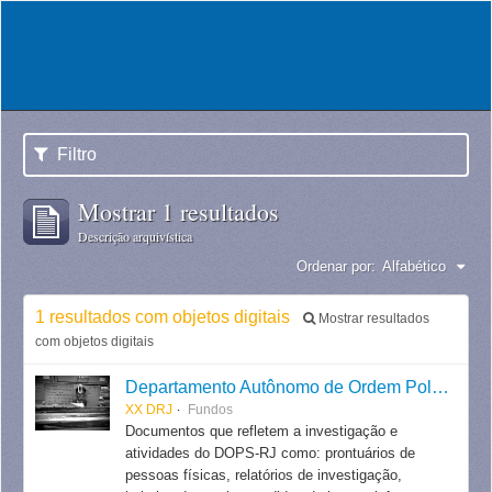
Filtro
Mostrar 1 resultados
Descrição arquivística
Ordenar por:
Alfabético
1 resultados com objetos digitais
Mostrar resultados
com objetos digitais
Departamento Autônomo de Ordem Política e Social do Estado do Rio de Janeiro
XX DRJ
Fundos
Documentos que refletem a investigação e
atividades do DOPS-RJ como: prontuários de
pessoas físicas, relatórios de investigação,