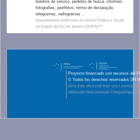
boletins de serviço, pedidos de busca, informes,
fotografias, panfletos, termo de declaração,
telegramas, radiogramas ...
Departamento Autônomo de Ordem Política e Social
do Estado do Rio de Janeiro (DOPS)***
Proyecto financiado con recursos del F
© Todos los derechos reservados DH 
cbna
Esta obra está bajo una Licencia C
Atribución-NoComercial-CompartirIgual 4.0