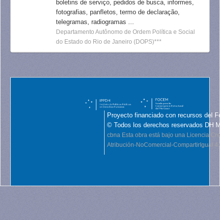
boletins de serviço, pedidos de busca, informes,
fotografias, panfletos, termo de declaração,
telegramas, radiogramas ...
Departamento Autônomo de Ordem Política e Social
do Estado do Rio de Janeiro (DOPS)***
Proyecto financiado con recursos del F
© Todos los derechos reservados DH 
cbna
Esta obra está bajo una Licencia C
Atribución-NoComercial-CompartirIgual 4.0