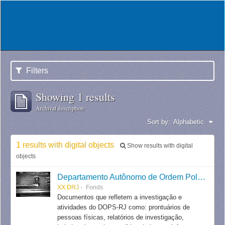
Filters
Showing 1 results
Archival description
Sort by:
Alphabetic
1 results with digital objects
Show results with digital
objects
Departamento Autônomo de Ordem Política e Social do Estado do Rio de Janeiro
XX DRJ
Fonds
Documentos que refletem a investigação e
atividades do DOPS-RJ como: prontuários de
pessoas físicas, relatórios de investigação,