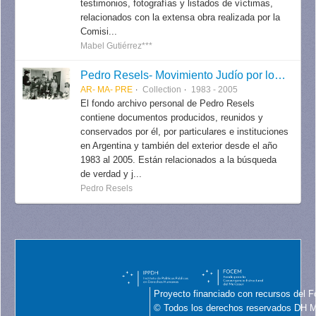
testimonios, fotografías y listados de víctimas,
relacionados con la extensa obra realizada por la
Comisi...
Mabel Gutiérrez***
Pedro Resels- Movimiento Judío por los Derechos Humanos
AR- MA- PRE
Collection
1983 - 2005
El fondo archivo personal de Pedro Resels
contiene documentos producidos, reunidos y
conservados por él, por particulares e instituciones
en Argentina y también del exterior desde el año
1983 al 2005. Están relacionados a la búsqueda
de verdad y j...
Pedro Resels
Proyecto financiado con recursos del F
© Todos los derechos reservados DH 