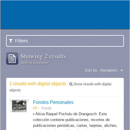
Filters
Showing 2 results
Archival description
Sort by:
Alphabetic
2 results with digital objects
Show results with digital
objects
Fondos Personales
FP
Fonds
• Alicia Raquel Puchulu de Drangosch: Esta
colección contiene publicaciones, recortes de
publicaciones periódicas, cartas, tarjetas, afiches,