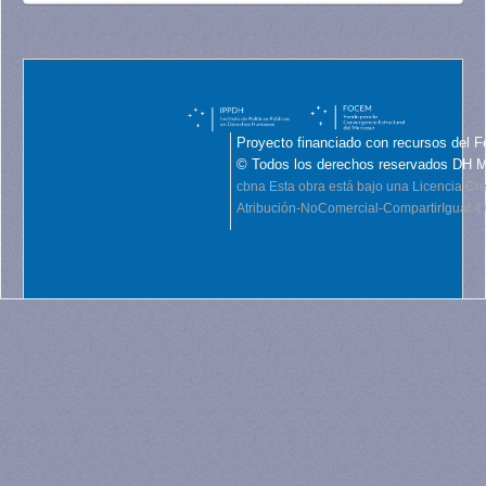
Proyecto financiado con recursos del F
© Todos los derechos reservados DH 
cbna
Esta obra está bajo una Licencia C
Atribución-NoComercial-CompartirIgual 4.0