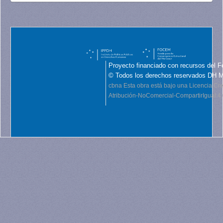
Proyecto financiado con recursos del F
© Todos los derechos reservados DH 
cbna
Esta obra está bajo una Licencia C
Atribución-NoComercial-CompartirIgual 4.0