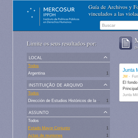
Guía de Archivos y 
vinculados a las viol
M
Limite os seus resultados por:
De
local
Todos
Junta M
Argentina
1
JM
Fu
instituição de arquivo
El fondo
Principa
Todos
Junta Mil
Dirección de Estudios Históricos de la Fuerza Aérea
1
assunto
Todos
Estado Mayor Conjunto
1
Actas de reuniones
1