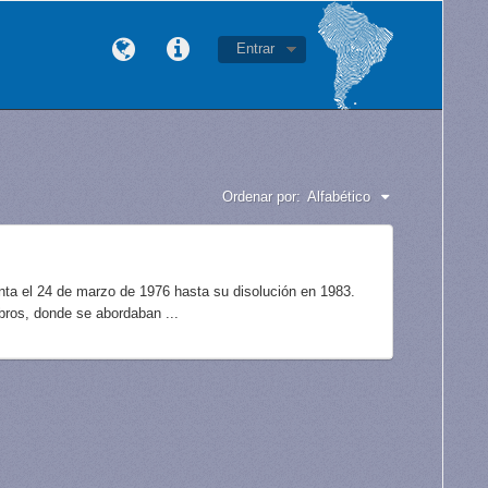
Entrar
Ordenar por:
Alfabético
unta el 24 de marzo de 1976 hasta su disolución en 1983.
bros, donde se abordaban ...