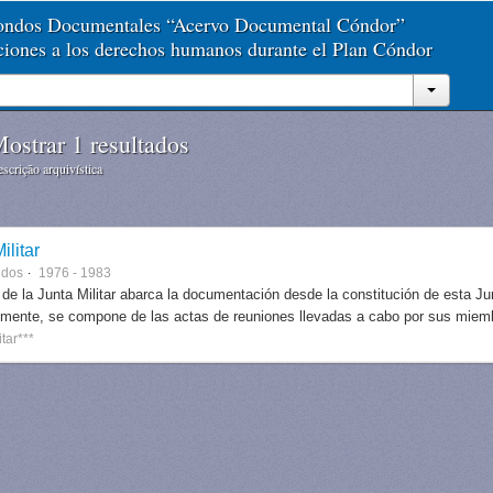
Fondos Documentales “Acervo Documental Cóndor”
aciones a los derechos humanos durante el Plan Cóndor
ostrar 1 resultados
scrição arquivística
ilitar
ndos
1976 - 1983
 de la Junta Militar abarca la documentación desde la constitución de esta J
lmente, se compone de las actas de reuniones llevadas a cabo por sus miem
itar***