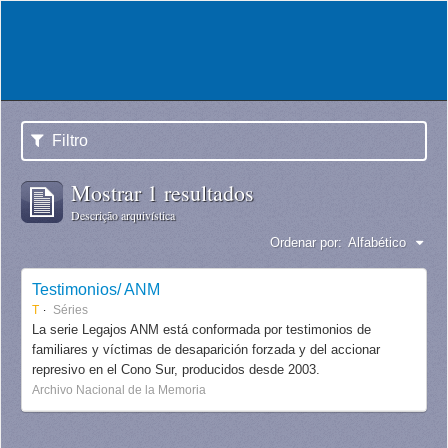
Filtro
Mostrar 1 resultados
Descrição arquivística
Ordenar por:
Alfabético
Testimonios/ ANM
T
Séries
La serie Legajos ANM está conformada por testimonios de
familiares y víctimas de desaparición forzada y del accionar
represivo en el Cono Sur, producidos desde 2003.
Archivo Nacional de la Memoria