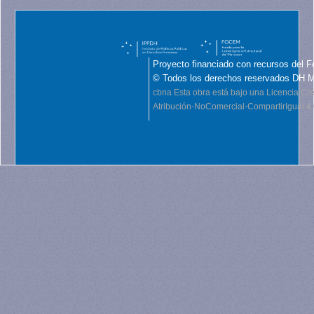
Proyecto financiado con recursos del F
© Todos los derechos reservados DH 
cbna
Esta obra está bajo una Licencia C
Atribución-NoComercial-CompartirIgual 4.0