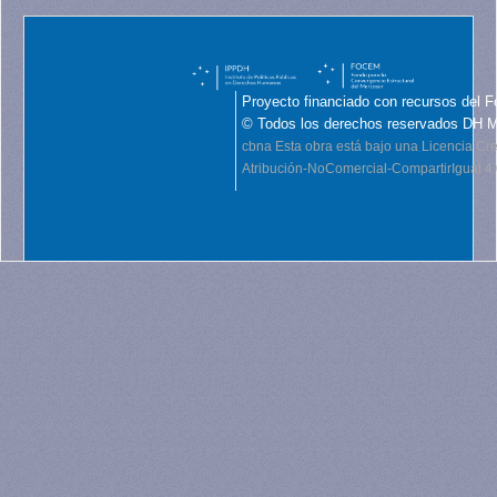
Proyecto financiado con recursos del F
© Todos los derechos reservados DH 
cbna
Esta obra está bajo una Licencia C
Atribución-NoComercial-CompartirIgual 4.0