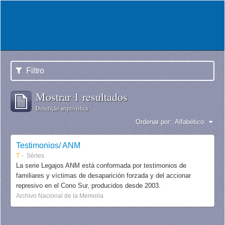
Filtro
Mostrar 1 resultados
Descrição arquivística
Ordenar por:
Alfabético
Testimonios/ ANM
T
Séries
La serie Legajos ANM está conformada por testimonios de
familiares y víctimas de desaparición forzada y del accionar
represivo en el Cono Sur, producidos desde 2003.
Archivo Nacional de la Memoria