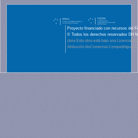
Proyecto financiado con recursos del F
© Todos los derechos reservados DH 
cbna
Esta obra está bajo una Licencia C
Atribución-NoComercial-CompartirIgual 4.0