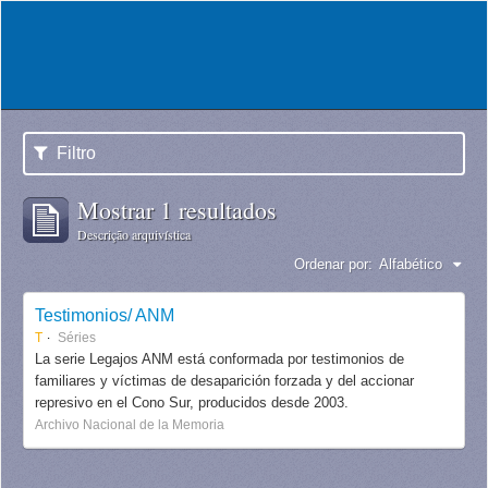
Filtro
Mostrar 1 resultados
Descrição arquivística
Ordenar por:
Alfabético
Testimonios/ ANM
T
Séries
La serie Legajos ANM está conformada por testimonios de
familiares y víctimas de desaparición forzada y del accionar
represivo en el Cono Sur, producidos desde 2003.
Archivo Nacional de la Memoria