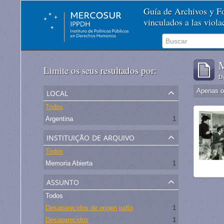
Guía de Archivos y 
vinculados a las viol
M
Limite os seus resultados por:
De
local
Apenas ob
Todos
Argentina
1
instituição de arquivo
Todos
Memoria Abierta
1
assunto
Todos
Desaparecidos de origen judío
1
Desaparecidos
1