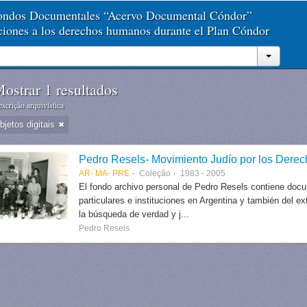
Fondos Documentales “Acervo Documental Cóndor”
aciones a los derechos humanos durante el Plan Cóndor
ostrar 1 resultados
scrição arquivística
jetos digitais
Pedro Resels- Movimiento Judío por los Der
AR- MA- PRE
Coleção
1983 - 2005
El fondo archivo personal de Pedro Resels contiene docu
particulares e instituciones en Argentina y también del e
la búsqueda de verdad y j...
Pedro Resels