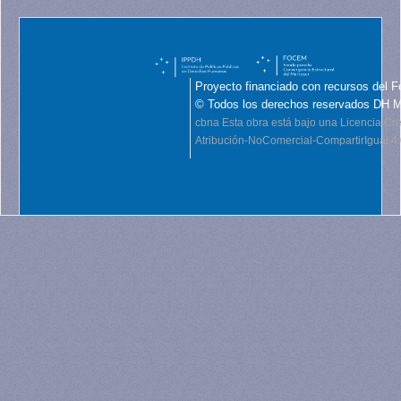
Proyecto financiado con recursos del F
© Todos los derechos reservados DH 
cbna
Esta obra está bajo una Licencia C
Atribución-NoComercial-CompartirIgual 4.0