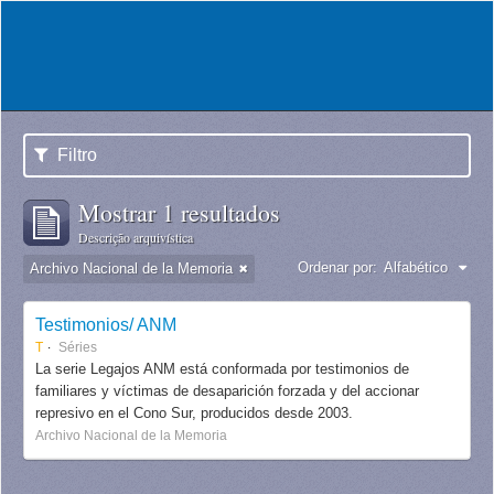
Filtro
Mostrar 1 resultados
Descrição arquivística
Ordenar por:
Alfabético
Archivo Nacional de la Memoria
Testimonios/ ANM
T
Séries
La serie Legajos ANM está conformada por testimonios de
familiares y víctimas de desaparición forzada y del accionar
represivo en el Cono Sur, producidos desde 2003.
Archivo Nacional de la Memoria