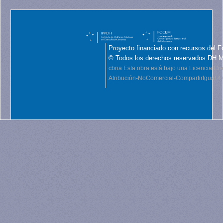
Proyecto financiado con recursos del F
© Todos los derechos reservados DH 
cbna
Esta obra está bajo una Licencia C
Atribución-NoComercial-CompartirIgual 4.0