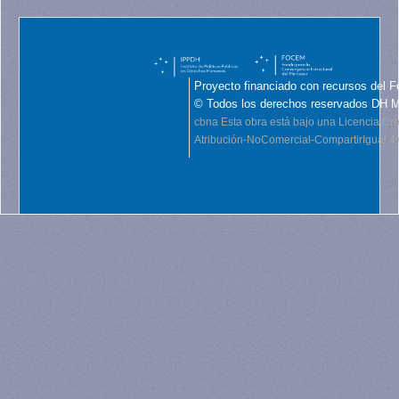
Proyecto financiado con recursos del F
© Todos los derechos reservados DH 
cbna
Esta obra está bajo una Licencia C
Atribución-NoComercial-CompartirIgual 4.0