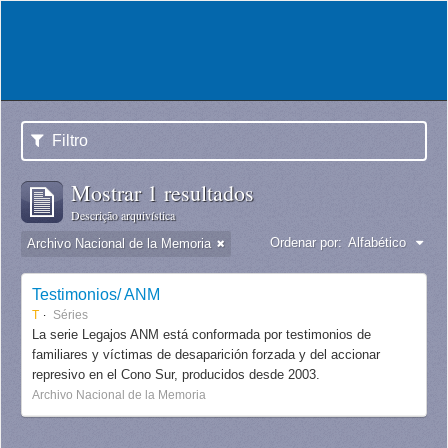
Filtro
Mostrar 1 resultados
Descrição arquivística
Ordenar por:
Alfabético
Archivo Nacional de la Memoria
Testimonios/ ANM
T
Séries
La serie Legajos ANM está conformada por testimonios de
familiares y víctimas de desaparición forzada y del accionar
represivo en el Cono Sur, producidos desde 2003.
Archivo Nacional de la Memoria