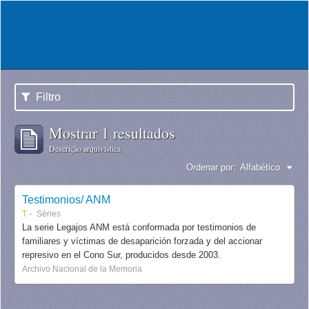
Filtro
Mostrar 1 resultados
Descrição arquivística
Ordenar por:
Alfabético
Testimonios/ ANM
T
Séries
La serie Legajos ANM está conformada por testimonios de
familiares y víctimas de desaparición forzada y del accionar
represivo en el Cono Sur, producidos desde 2003.
Archivo Nacional de la Memoria