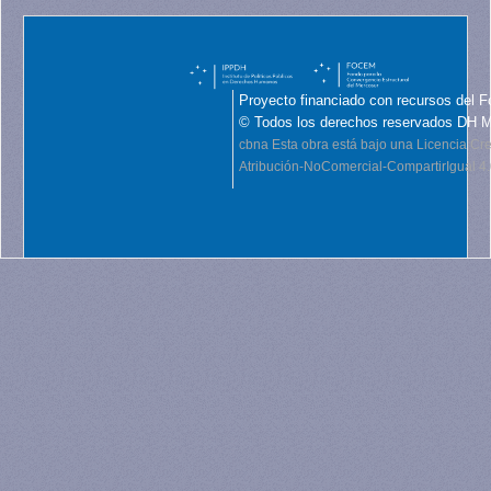
Proyecto financiado con recursos del F
© Todos los derechos reservados DH 
cbna
Esta obra está bajo una Licencia C
Atribución-NoComercial-CompartirIgual 4.0