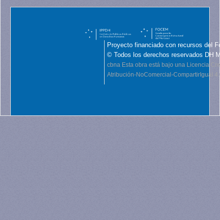
Proyecto financiado con recursos del F
© Todos los derechos reservados DH 
cbna
Esta obra está bajo una Licencia C
Atribución-NoComercial-CompartirIgual 4.0