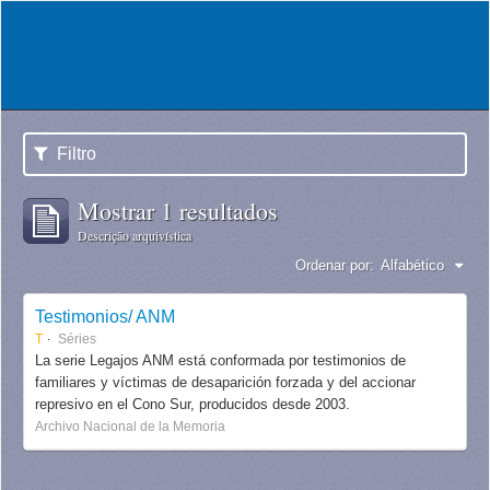
Filtro
Mostrar 1 resultados
Descrição arquivística
Ordenar por:
Alfabético
Testimonios/ ANM
T
Séries
La serie Legajos ANM está conformada por testimonios de
familiares y víctimas de desaparición forzada y del accionar
represivo en el Cono Sur, producidos desde 2003.
Archivo Nacional de la Memoria