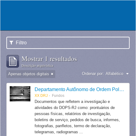
Filtro
Mostrar 1 resultados
Descrição arquivística
Ordenar por:
Alfabético
Apenas objetos digitais
Departamento Autônomo de Ordem Política e Social do Estado do Rio de Janeiro
XX DRJ
Fundos
Documentos que refletem a investigação e
atividades do DOPS-RJ como: prontuários de
pessoas físicas, relatórios de investigação,
boletins de serviço, pedidos de busca, informes,
fotografias, panfletos, termo de declaração,
telegramas, radiogramas ...