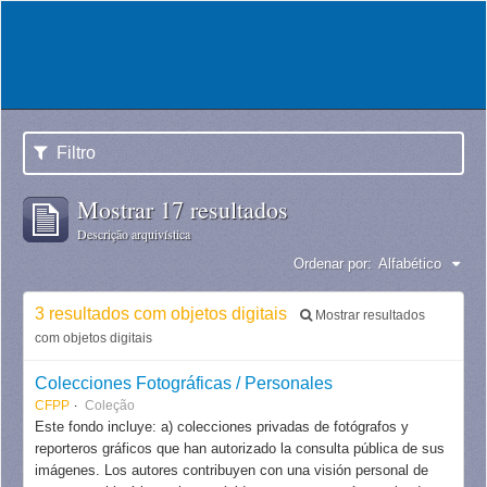
Filtro
Mostrar 17 resultados
Descrição arquivística
Ordenar por:
Alfabético
3 resultados com objetos digitais
Mostrar resultados
com objetos digitais
Colecciones Fotográficas / Personales
CFPP
Coleção
Este fondo incluye: a) colecciones privadas de fotógrafos y
reporteros gráficos que han autorizado la consulta pública de sus
imágenes. Los autores contribuyen con una visión personal de