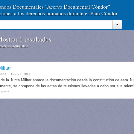
Fondos Documentales “Acervo Documental Cóndor”
aciones a los derechos humanos durante el Plan Cóndor
ostrar 1 resultados
scrição arquivística
ilitar
ndos
1976 - 1983
 de la Junta Militar abarca la documentación desde la constitución de esta J
lmente, se compone de las actas de reuniones llevadas a cabo por sus miem
itar***