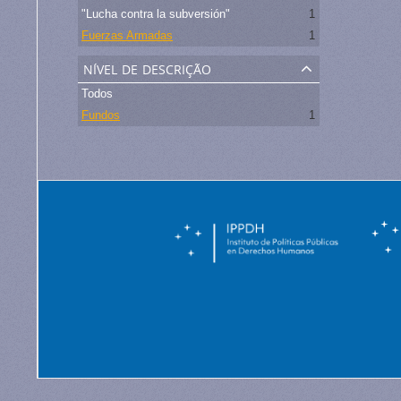
"Lucha contra la subversión"
1
Fuerzas Armadas
1
nível de descrição
Todos
Fundos
1