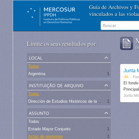
Guía de Archivos y 
vinculados a las viol
M
Limite os seus resultados por:
De
local
Todos
Junta M
Argentina
1
JM
Fu
instituição de arquivo
El fondo
Principa
Todos
Junta Mil
Dirección de Estudios Históricos de la Fuerza Aérea
1
assunto
Todos
Estado Mayor Conjunto
1
Actas de reuniones
1