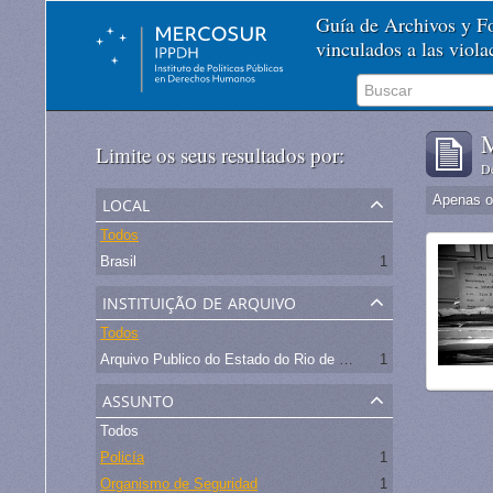
Guía de Archivos y 
vinculados a las viol
M
Limite os seus resultados por:
De
local
Apenas ob
Todos
Brasil
1
instituição de arquivo
Todos
Arquivo Publico do Estado do Rio de Janeiro -
1
assunto
Todos
Policía
1
Organismo de Seguridad
1