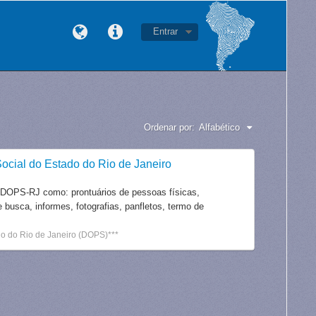
Entrar
Ordenar por:
Alfabético
ocial do Estado do Rio de Janeiro
 DOPS-RJ como: prontuários de pessoas físicas,
e busca, informes, fotografias, panfletos, termo de
o do Rio de Janeiro (DOPS)***