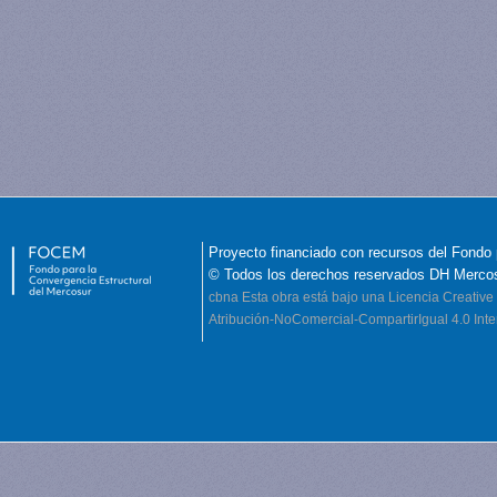
Proyecto financiado con recursos del Fondo 
© Todos los derechos reservados DH Merco
cbna
Esta obra está bajo una Licencia Creati
Atribución-NoComercial-CompartirIgual 4.0 Inte