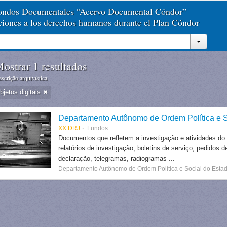
Fondos Documentales “Acervo Documental Cóndor”
aciones a los derechos humanos durante el Plan Cóndor
ostrar 1 resultados
scrição arquivística
jetos digitais
Departamento Autônomo de Ordem Política e S
XX DRJ
Fundos
Documentos que refletem a investigação e atividades do
relatórios de investigação, boletins de serviço, pedidos d
declaração, telegramas, radiogramas ...
Departamento Autônomo de Ordem Política e Social do Estad