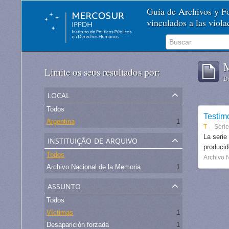
Guía de Archivos y 
vinculados a las viol
M
Limite os seus resultados por:
De
local
Todos
Testim
Argentina
1
T
Séri
instituição de arquivo
La serie
produci
Todos
Archivo 
Archivo Nacional de la Memoria
1
assunto
Todos
Víctimas
1
Desaparición forzada
1