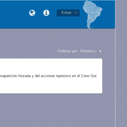
Entrar
Ordenar por:
Alfabético
aparición forzada y del accionar represivo en el Cono Sur,