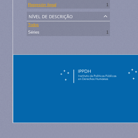
Represión ilegal
1
nível de descrição
Todos
Séries
1