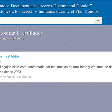
Fondos Documentales “Acervo Documental Cóndor”
aciones a los derechos humanos durante el Plan Cóndor
ostrar 1 resultados
scrição arquivística
onios/ ANM
es
 Legajos ANM está conformada por testimonios de familiares y víctimas de des
dos desde 2003.
Nacional de la Memoria