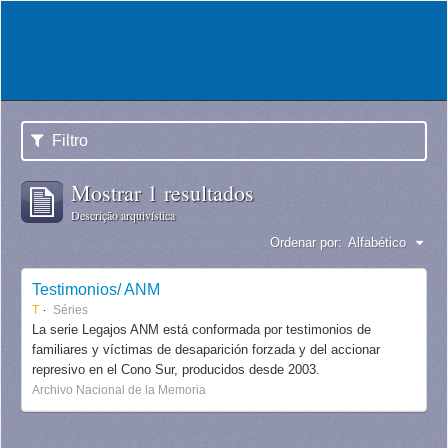
Filtro
Mostrar 1 resultados
Descrição arquivística
Ordenar por:
Alfabético
Testimonios/ ANM
T
Séries
La serie Legajos ANM está conformada por testimonios de
familiares y víctimas de desaparición forzada y del accionar
represivo en el Cono Sur, producidos desde 2003.
Archivo Nacional de la Memoria