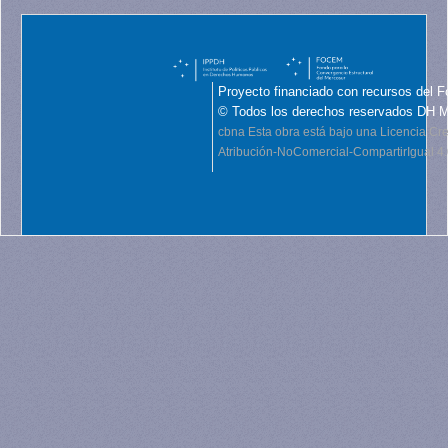
Proyecto financiado con recursos del F
© Todos los derechos reservados DH 
cbna
Esta obra está bajo una Licencia C
Atribución-NoComercial-CompartirIgual 4.0