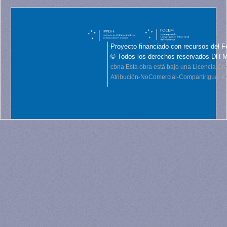
Proyecto financiado con recursos del F
© Todos los derechos reservados DH 
cbna
Esta obra está bajo una Licencia C
Atribución-NoComercial-CompartirIgual 4.0