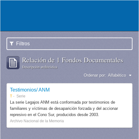
Filtros
Relación de 1 Fondos Documentales
Descripción archivística
Ordenar por:
Alfabético
Testimonios/ ANM
T
Serie
La serie Legajos ANM está conformada por testimonios de
familiares y víctimas de desaparición forzada y del accionar
represivo en el Cono Sur, producidos desde 2003.
Archivo Nacional de la Memoria