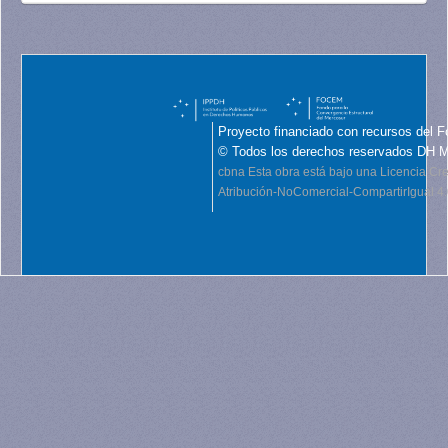
Proyecto financiado con recursos del F
© Todos los derechos reservados DH 
cbna
Esta obra está bajo una Licencia C
Atribución-NoComercial-CompartirIgual 4.0