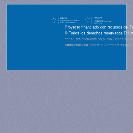
Proyecto financiado con recursos del F
© Todos los derechos reservados DH 
cbna
Esta obra está bajo una Licencia C
Atribución-NoComercial-CompartirIgual 4.0