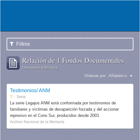
Filtros
Relación de 1 Fondos Documentales
Descripción archivística
Ordenar por:
Alfabético
Testimonios/ ANM
T
Serie
La serie Legajos ANM está conformada por testimonios de
familiares y víctimas de desaparición forzada y del accionar
represivo en el Cono Sur, producidos desde 2003.
Archivo Nacional de la Memoria