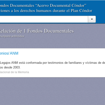
Fondos Documentales “Acervo Documental Cóndor”
aciones a los derechos humanos durante el Plan Cóndor
elación de 1 Fondos Documentales
scripción archivística
onios/ ANM
 Legajos ANM está conformada por testimonios de familiares y víctimas de des
dos desde 2003.
Nacional de la Memoria