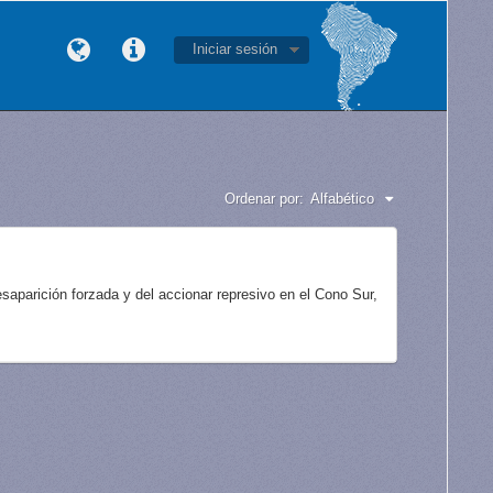
Iniciar sesión
Ordenar por:
Alfabético
aparición forzada y del accionar represivo en el Cono Sur,