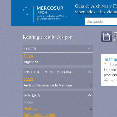
Guía de Archivos y 
vinculados a las viol
R
Restringir resultados por:
De
lugar
Todos
Testim
Argentina
1
T
Serie
institución depositaria
La serie
produci
Todos
Archivo 
Archivo Nacional de la Memoria
1
materia
Todos
Víctimas
1
Desaparición forzada
1