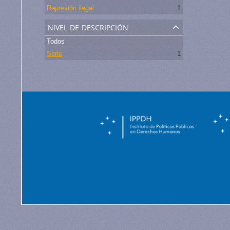
Represión ilegal
1
nivel de descripción
Todos
Serie
1