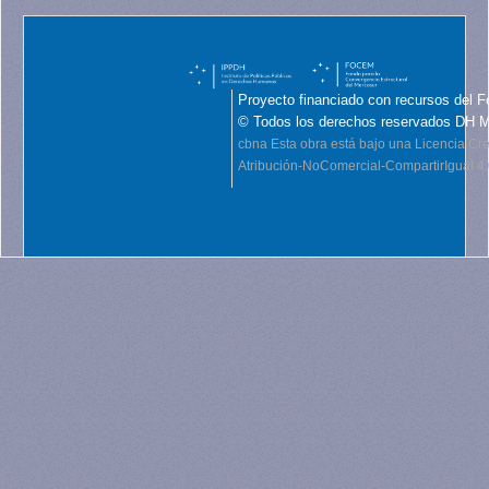
Proyecto financiado con recursos del F
© Todos los derechos reservados DH 
cbna
Esta obra está bajo una Licencia C
Atribución-NoComercial-CompartirIgual 4.0