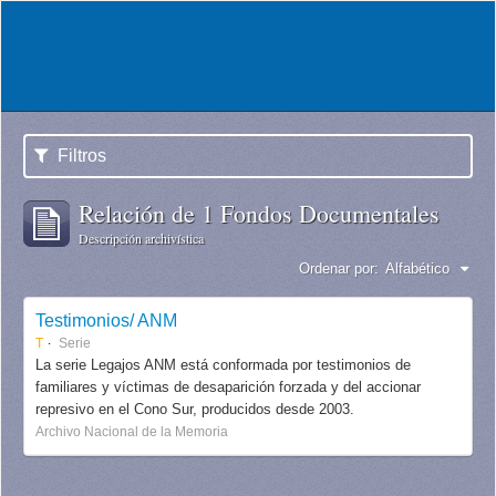
Filtros
Relación de 1 Fondos Documentales
Descripción archivística
Ordenar por:
Alfabético
Testimonios/ ANM
T
Serie
La serie Legajos ANM está conformada por testimonios de
familiares y víctimas de desaparición forzada y del accionar
represivo en el Cono Sur, producidos desde 2003.
Archivo Nacional de la Memoria