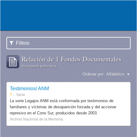
Filtros
Relación de 1 Fondos Documentales
Descripción archivística
Ordenar por:
Alfabético
Testimonios/ ANM
T
Serie
La serie Legajos ANM está conformada por testimonios de
familiares y víctimas de desaparición forzada y del accionar
represivo en el Cono Sur, producidos desde 2003.
Archivo Nacional de la Memoria