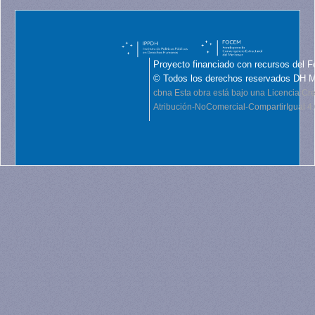
Proyecto financiado con recursos del F
© Todos los derechos reservados DH 
cbna
Esta obra está bajo una Licencia C
Atribución-NoComercial-CompartirIgual 4.0