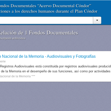
Fondos Documentales “Acervo Documental Cóndor”
aciones a los derechos humanos durante el Plan Cóndor
elación de 1 Fondos Documentales
scripción archivística
o Nacional de la Memoria - Audiovisuales y Fotografías
erie
 Registros Audiovisuales está constituida por registros audiovisuales produc
 de la Memoria en el desempeño de sus funciones, así como por actividades r
Nacional de la Memoria ***