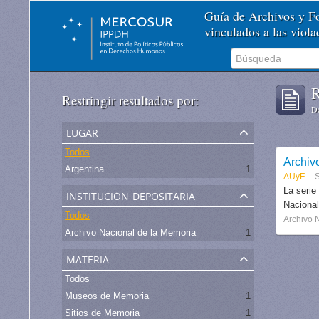
Guía de Archivos y 
vinculados a las viol
R
Restringir resultados por:
De
lugar
Todos
Archiv
Argentina
1
AUyF
S
institución depositaria
La serie
Nacional
Todos
Archivo 
Archivo Nacional de la Memoria
1
materia
Todos
Museos de Memoria
1
Sitios de Memoria
1