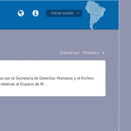
Iniciar sesión
Ordenar por:
Alfabético
idos por la Secretaría de Derechos Humanos y el Archivo
elativas al Espacio de M...