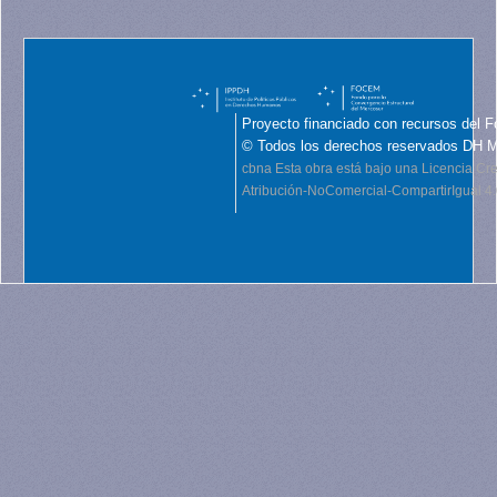
Proyecto financiado con recursos del F
© Todos los derechos reservados DH 
cbna
Esta obra está bajo una Licencia C
Atribución-NoComercial-CompartirIgual 4.0