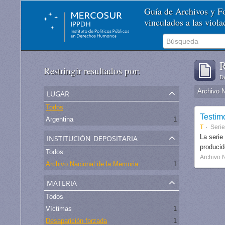
Guía de Archivos y 
vinculados a las viol
R
Restringir resultados por:
De
lugar
Archivo 
Todos
Testim
Argentina
1
T
Serie
institución depositaria
La serie
produci
Todos
Archivo 
Archivo Nacional de la Memoria
1
materia
Todos
Víctimas
1
Desaparición forzada
1