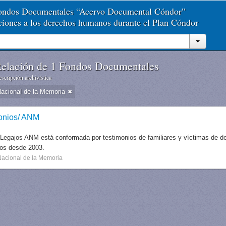
Fondos Documentales “Acervo Documental Cóndor”
aciones a los derechos humanos durante el Plan Cóndor
elación de 1 Fondos Documentales
scripción archivística
Nacional de la Memoria
onios/ ANM
 Legajos ANM está conformada por testimonios de familiares y víctimas de des
dos desde 2003.
Nacional de la Memoria