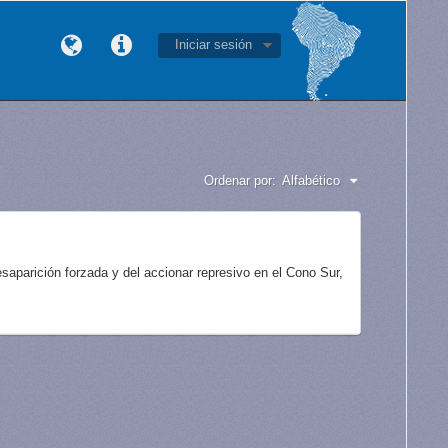
Iniciar sesión
Ordenar por:
Alfabético
aparición forzada y del accionar represivo en el Cono Sur,