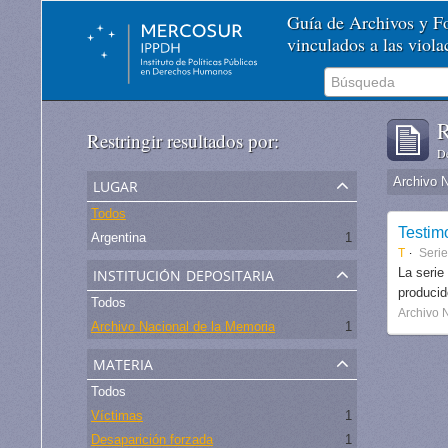
Guía de Archivos y 
vinculados a las viol
R
Restringir resultados por:
De
lugar
Archivo 
Todos
Testim
Argentina
1
T
Serie
institución depositaria
La serie
produci
Todos
Archivo 
Archivo Nacional de la Memoria
1
materia
Todos
Víctimas
1
Desaparición forzada
1