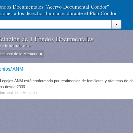
Fondos Documentales “Acervo Documental Cóndor”
aciones a los derechos humanos durante el Plan Cóndor
elación de 1 Fondos Documentales
scripción archivística
Nacional de la Memoria
onios/ ANM
 Legajos ANM está conformada por testimonios de familiares y víctimas de des
dos desde 2003.
Nacional de la Memoria