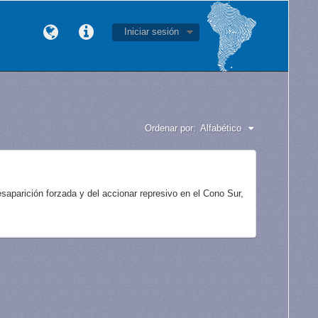
Iniciar sesión
Ordenar por:
Alfabético
aparición forzada y del accionar represivo en el Cono Sur,