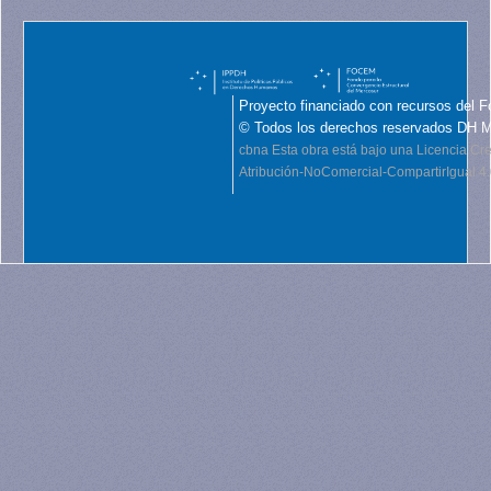
Proyecto financiado con recursos del F
© Todos los derechos reservados DH 
cbna
Esta obra está bajo una Licencia C
Atribución-NoComercial-CompartirIgual 4.0