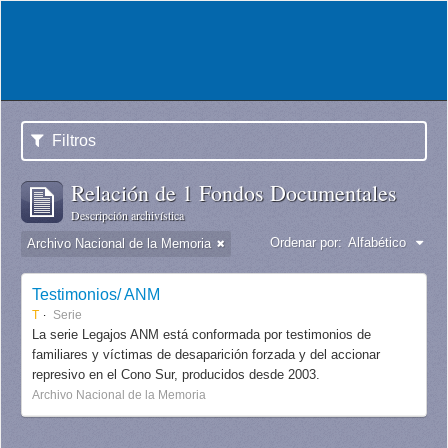
Filtros
Relación de 1 Fondos Documentales
Descripción archivística
Ordenar por:
Alfabético
Archivo Nacional de la Memoria
Testimonios/ ANM
T
Serie
La serie Legajos ANM está conformada por testimonios de
familiares y víctimas de desaparición forzada y del accionar
represivo en el Cono Sur, producidos desde 2003.
Archivo Nacional de la Memoria