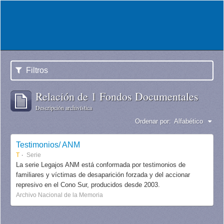
Filtros
Relación de 1 Fondos Documentales
Descripción archivística
Ordenar por:
Alfabético
Testimonios/ ANM
T
Serie
La serie Legajos ANM está conformada por testimonios de
familiares y víctimas de desaparición forzada y del accionar
represivo en el Cono Sur, producidos desde 2003.
Archivo Nacional de la Memoria