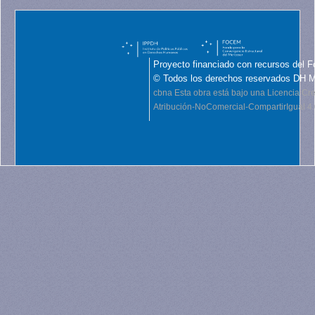
Proyecto financiado con recursos del F
© Todos los derechos reservados DH 
cbna
Esta obra está bajo una Licencia C
Atribución-NoComercial-CompartirIgual 4.0