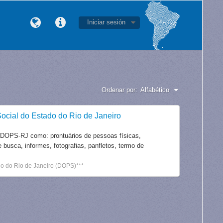
Iniciar sesión
Ordenar por:
Alfabético
ocial do Estado do Rio de Janeiro
 DOPS-RJ como: prontuários de pessoas físicas,
e busca, informes, fotografias, panfletos, termo de
o do Rio de Janeiro (DOPS)***