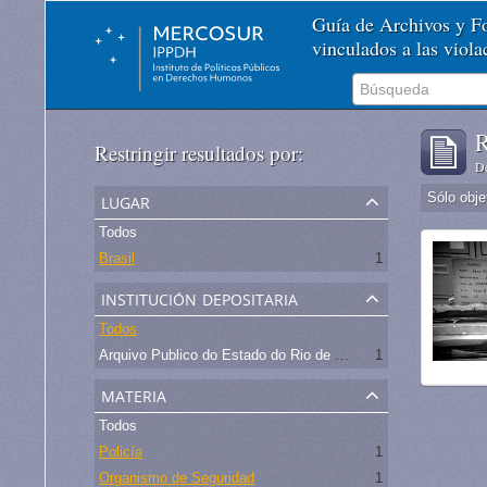
Guía de Archivos y 
vinculados a las viol
R
Restringir resultados por:
De
lugar
Sólo obje
Todos
Brasil
1
institución depositaria
Todos
Arquivo Publico do Estado do Rio de Janeiro -
1
materia
Todos
Policía
1
Organismo de Seguridad
1