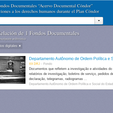
Fondos Documentales “Acervo Documental Cóndor”
aciones a los derechos humanos durante el Plan Cóndor
elación de 1 Fondos Documentales
scripción archivística
tos digitales
Departamento Autônomo de Ordem Política e S
XX DRJ
Fondo
Documentos que refletem a investigação e atividades do
relatórios de investigação, boletins de serviço, pedidos d
declaração, telegramas, radiogramas ...
Departamento Autônomo de Ordem Política e Social do Estad